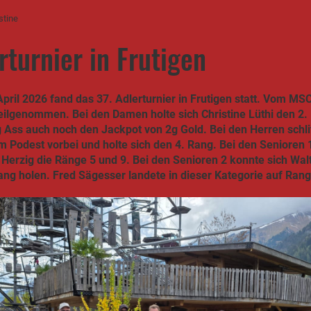
stine
rturnier in Frutigen
pril 2026 fand das 37. Adlerturnier in Frutigen statt. Vom M
teilgenommen. Bei den Damen holte sich Christine Lüthi den 2.
 Ass auch noch den Jackpot von 2g Gold. Bei den Herren schli
 Podest vorbei und holte sich den 4. Rang. Bei den Senioren 
 Herzig die Ränge 5 und 9. Bei den Senioren 2 konnte sich Wal
ang holen. Fred Sägesser landete in dieser Kategorie auf Rang