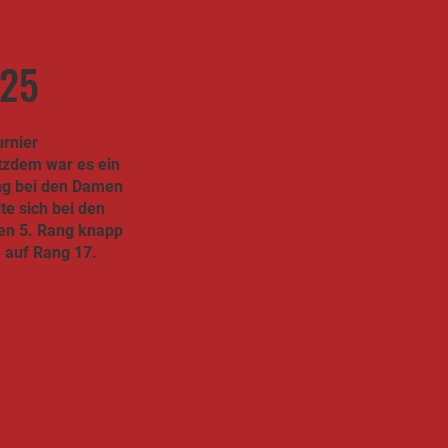
025
urnier
tzdem war es ein
ang bei den Damen
te sich bei den
den 5. Rang knapp
e auf Rang 17.